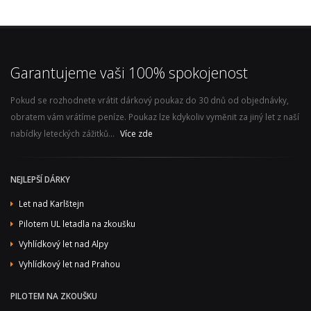
Garantujeme vaši 100% spokojenost
Pokud se rozhodnete vrátit dárkový poukaz do 30 dnů od objednávky,
obratem vám vrátíme peníze. Poukaz lze kdykoliv vyměnit za jiný let z naší
nabídky leteckých zážitků...
Více zde
NEJLEPŠÍ DÁRKY
Let nad Karlštejn
Pilotem UL letadla na zkoušku
Vyhlídkový let nad Alpy
Vyhlídkový let nad Prahou
PILOTEM NA ZKOUŠKU