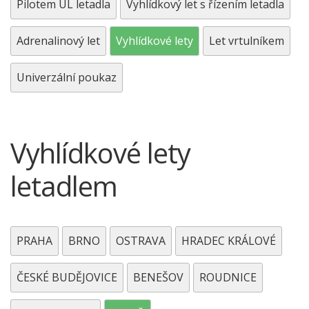
Pilotem UL letadla
Vyhlídkový let s řízením letadla
Adrenalinový let
Vyhlídkové lety
Let vrtulníkem
Univerzální poukaz
Vyhlídkové lety
letadlem
PRAHA
BRNO
OSTRAVA
HRADEC KRÁLOVÉ
ČESKÉ BUDĚJOVICE
BENEŠOV
ROUDNICE