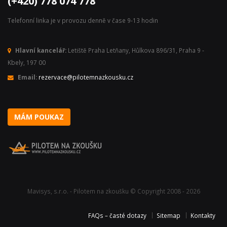
(+420) 778 074 778
Telefonní linka je v provozu denně v čase 9-13 hodin
Hlavní kancelář:
Letiště Praha Letňany, Hůlkova 896/31, Praha 9 -
Kbely, 197 00
Email:
rezervace@pilotemnazkousku.cz
MÁM POUKAZ
Mavisys, s.r.o. - Pilotem na zkoušku © Copyright 2008 - 2026
FAQs – časté dotazy
Sitemap
Kontakty