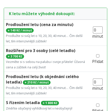
K letu můžete výhodně dokoupit:
Prodloužení letu (cena za minutu)
+
140 Kč / minut
Prodlužte si svůj let o 10, 20, 30, 40 minut…
Čím delší
minut
let, tím intenzivnější zážitek!
Rozšíření pro 3 osoby (celé letadlo)
+
3 700 Kč
Přidat
Vezměte si s sebou na palubu i svoje přátele!
Úžasná
cena a zážitek na celý život!
Prodloužení letu (k objednání celého
letadla)
+
210 Kč / minut
Prodlužte si svůj let o 10, 20, 30, 40 minut…
Čím delší
minut
let, tím intenzivnější zážitek!
S řízením letadla
+
1 800 Kč
Změňte obyčejný vyhlídkový let v neobyčejný!
Přidat