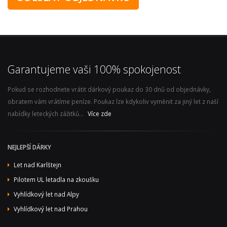
Garantujeme vaši 100% spokojenost
Pokud se rozhodnete vrátit dárkový poukaz do 30 dnů od objednávky,
obratem vám vrátíme peníze. Poukaz lze kdykoliv vyměnit za jiný let z naší
nabídky leteckých zážitků...
Více zde
NEJLEPŠÍ DÁRKY
Let nad Karlštejn
Pilotem UL letadla na zkoušku
Vyhlídkový let nad Alpy
Vyhlídkový let nad Prahou