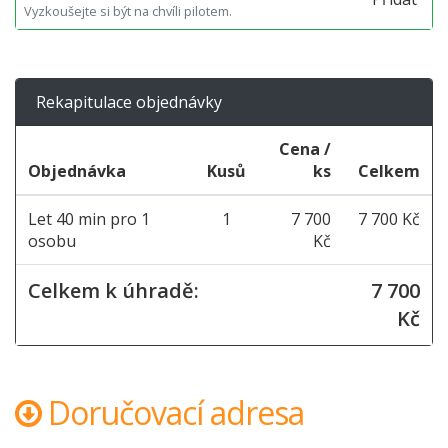
Vyzkoušejte si být na chvíli pilotem.
Rekapitulace objednávky
Cena /
Objednávka
Kusů
ks
Celkem
Let 40 min pro 1
1
7 700
7 700 Kč
osobu
Kč
Celkem k úhradě:
7 700
Kč
Doručovací adresa