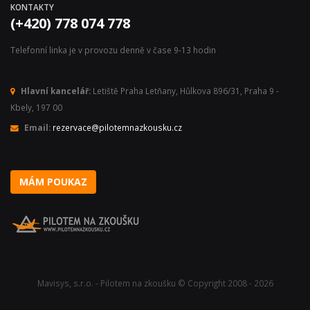
KONTAKTY
(+420) 778 074 778
Telefonní linka je v provozu denně v čase 9-13 hodin
Hlavní kancelář:
Letiště Praha Letňany, Hůlkova 896/31, Praha 9 -
Kbely, 197 00
Email:
rezervace@pilotemnazkousku.cz
MÁM POUKAZ
Mavisys, s.r.o. - Pilotem na zkoušku © Copyright 2008 - 2026