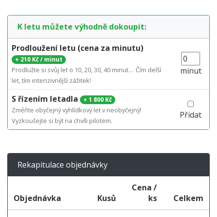
K letu můžete výhodně dokoupit:
Prodloužení letu (cena za minutu)
+
210 Kč / minut
Prodlužte si svůj let o 10, 20, 30, 40 minut…
Čím delší
minut
let, tím intenzivnější zážitek!
S řízením letadla
+
1 800 Kč
Změňte obyčejný vyhlídkový let v neobyčejný!
Přidat
Vyzkoušejte si být na chvíli pilotem.
Rekapitulace objednávky
Cena /
Objednávka
Kusů
ks
Celkem