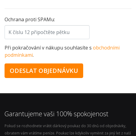
Ochrana proti SPAMu:
Při pokračování v nákupu souhlasíte s
obchodními
podmínkami
.
Garantujeme vaši 100% spokojenost
Pokud se rozhodnete vrátit dárkový poukaz do 30 dnů od objednávky,
obratem vám vrátíme peníze. Poukaz lze kdykoliv vyměnit za jiný let z naší