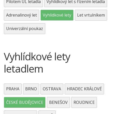
Pilotem UL letadla
Vyhlídkový let s řízením letadla
Adrenalinový let
Vyhlídkové lety
Let vrtulníkem
Univerzální poukaz
Vyhlídkové lety
letadlem
PRAHA
BRNO
OSTRAVA
HRADEC KRÁLOVÉ
ČESKÉ BUDĚJOVICE
BENEŠOV
ROUDNICE