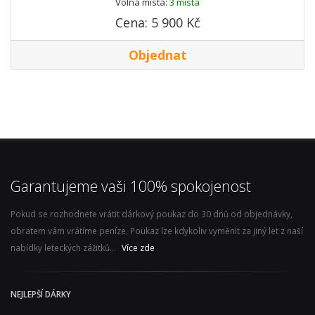
Volná místa:
3 místa
Cena: 5 900 Kč
Objednat
Garantujeme vaši 100% spokojenost
Pokud se rozhodnete vrátit dárkový poukaz do 30 dnů od objednávky,
obratem vám vrátíme peníze. Poukaz lze kdykoliv vyměnit za jiný let z naší
nabídky leteckých zážitků...
Více zde
NEJLEPŠÍ DÁRKY