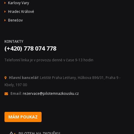
Karlovy Vary
Hradec Králové
Benešov
KONTAKTY
(+420) 778 074 778
Telefonní linka je v provozu denně v čase 9-13 hodin
Hlavní kancelář:
Letiště Praha Letňany, Hůlkova 896/31, Praha 9 -
Kbely, 197 00
Email:
rezervace@pilotemnazkousku.cz
MÁM POUKAZ