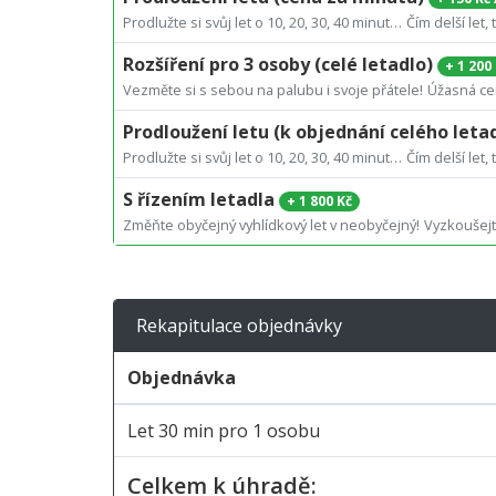
Prodlužte si svůj let o 10, 20, 30, 40 minut…
Čím delší let, 
Rozšíření pro 3 osoby (celé letadlo)
+
1 200
Vezměte si s sebou na palubu i svoje přátele!
Úžasná cen
Prodloužení letu (k objednání celého leta
Prodlužte si svůj let o 10, 20, 30, 40 minut…
Čím delší let, 
S řízením letadla
+
1 800 Kč
Změňte obyčejný vyhlídkový let v neobyčejný!
Vyzkoušejte
Rekapitulace objednávky
Objednávka
Let 30 min pro 1 osobu
Celkem k úhradě: