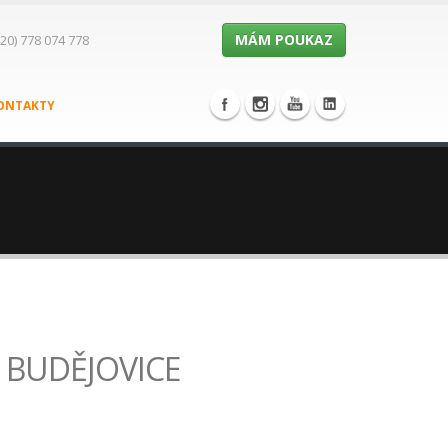
MÁM POUKAZ
20) 778 074 778
ONTAKTY
KÉ BUDĚJOVICE