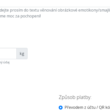
ejte prosím do textu věnování obrázkové emotikony/smajlíky,
me moc za pochopení!
kg
ý údaj
Způsob platby:
Převodem z účtu / QR k