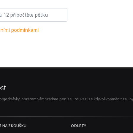
ními podmínkami
.
st
jednávky, obratem vám vrátíme peníze. Poukaz lze kdykoliv vyměnit za jiný 
M NA ZKOUŠKU
ODLETY