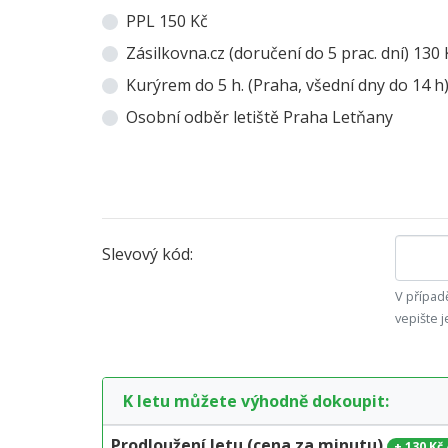
PPL 150 Kč
Zásilkovna.cz (doručení do 5 prac. dní) 130 
Kurýrem do 5 h. (Praha, všední dny do 14 h
Osobní odběr letiště Praha Letňany
Slevový kód:
V případě
vepište j
K letu můžete výhodně dokoupit:
Prodloužení letu (cena za minutu)
+
130 Kč