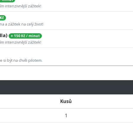
tím intenzivnější zážitek!
 Kč
a a zážitek na celý život!
dla)
+
150 Kč / minut
tím intenzivnější zážitek!
 si být na chvíli pilotem.
Kusů
1