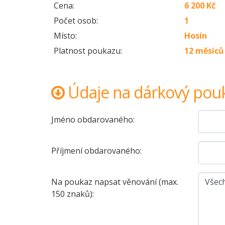
Cena:
6 200 Kč
Počet osob:
1
Místo:
Hosín
Platnost poukazu:
12 měsíců
Údaje na dárkový pou
Jméno obdarovaného:
Příjmení obdarovaného:
Na poukaz napsat věnování (max.
150 znaků):