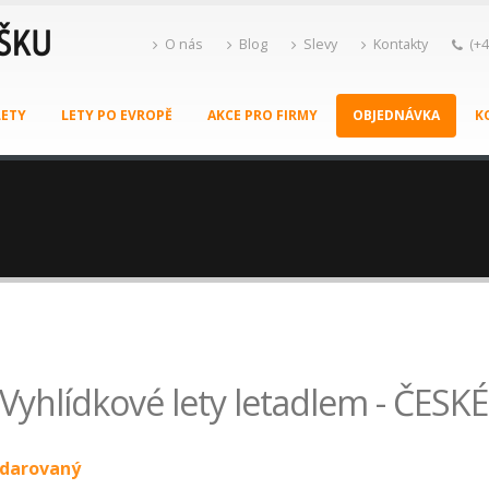
O nás
Blog
Slevy
Kontakty
(+4
LETY
LETY PO EVROPĚ
AKCE PRO FIRMY
OBJEDNÁVKA
K
 Vyhlídkové lety letadlem - ČES
obdarovaný