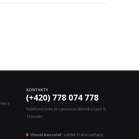
KONTAKTY
(+420) 778 074 778
let z
Telefonní linka je v provozu denně v čase 9-
13 hodin
Hlavní kancelář:
Letiště Praha Letňany,