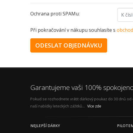
Ochrana proti SPAMu:
Při pokračování v nákupu souhlasíte s
obchod
Garantujeme vaši 100% spokojeno
Pokud se rozhodnete vrátit dárkový poukaz do 30 dnů od ob
naší nabídky leteckých zážitků...
Více zde
NEJLEPŠÍ DÁRKY
PILOTE