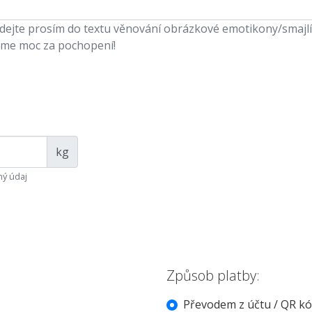
ejte prosím do textu věnování obrázkové emotikony/smajlíky,
me moc za pochopení!
kg
ý údaj
Způsob platby:
Převodem z účtu / QR k