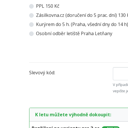
PPL 150 Kč
Zásilkovna.cz (doručení do 5 prac. dní) 130 
Kurýrem do 5 h. (Praha, všední dny do 14 h
Osobní odběr letiště Praha Letňany
Slevový kód:
V případě
vepište j
K letu můžete výhodně dokoupit: