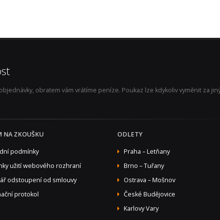
st
jednávky, obratem vám vrátíme peníze. Poukaz lze kdykoliv vyměnit za jiný 
M NA ZKOUŠKU
ODLETY
dní podmínky
Praha – Letňany
ky užití webového rozhraní
Brno – Tuřany
ář odstoupení od smlouvy
Ostrava – Mošnov
ační protokol
České Budějovice
Karlovy Vary