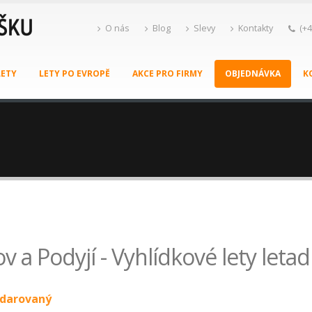
O nás
Blog
Slevy
Kontakty
(+4
LETY
LETY PO EVROPĚ
AKCE PRO FIRMY
OBJEDNÁVKA
K
v a Podyjí - Vyhlídkové lety let
obdarovaný