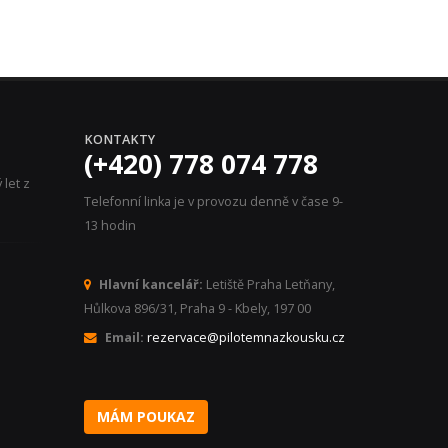
KONTAKTY
(+420) 778 074 778
let z
Telefonní linka je v provozu denně v čase 9-
13 hodin
Hlavní kancelář:
Letiště Praha Letňany,
Hůlkova 896/31, Praha 9 - Kbely, 197 00
Email:
rezervace@pilotemnazkousku.cz
MÁM POUKAZ