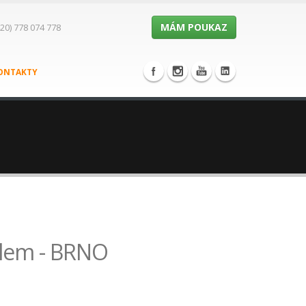
MÁM POUKAZ
20) 778 074 778
ONTAKTY
adlem - BRNO