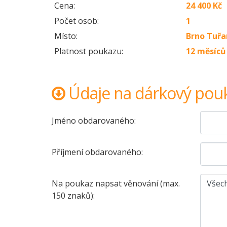
Cena:
24 400 Kč
Počet osob:
1
Místo:
Brno Tuřa
Platnost poukazu:
12 měsíců
Údaje na dárkový pou
Jméno obdarovaného:
Příjmení obdarovaného:
Na poukaz napsat věnování (max.
150 znaků):