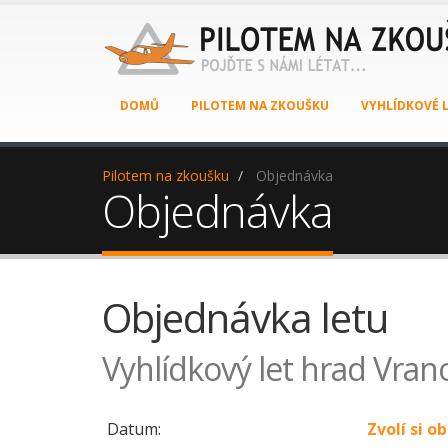
DOMŮ
PILOTEM NA ZKOUŠKU
VYHLÍDKOVÉ 
Pilotem na zkoušku
Objednávka
Objednávka
Objednávka letu
Vyhlídkový let hrad Vrano
Datum:
Zvolí si 