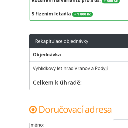
Rozšíření na variantu pro 3 os.
+
500 Kč
S řízením letadla
+
1 800 Kč
Rekapitulace objednávky
Objednávka
Vyhlídkový let hrad Vranov a Podyjí
Celkem k úhradě:
Doručovací adresa
Jméno: