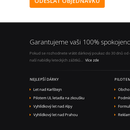
Garantujeme vaši 100% spokojeno
Pokud se rozhodnete vrátit dárkový poukaz do 30 dnů od ob
naší nabídky leteckých zážitků...
Více zde
NEJLEPŠÍ DÁRKY
PILOTE
Let nad Karlštejn
Obcho
Pilotem UL letadla na zkoušku
Podmín
Vyhlídkový let nad Alpy
Formul
Vyhlídkový let nad Prahou
Reklam