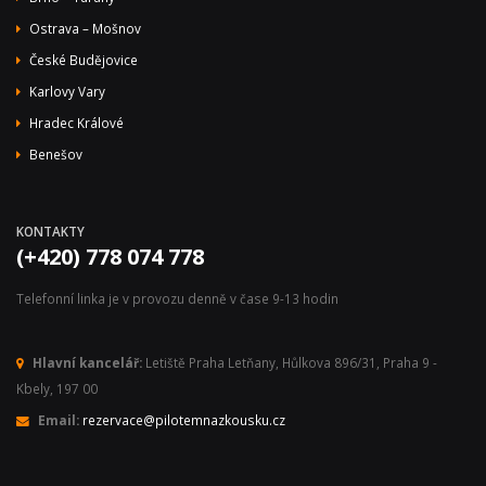
Ostrava – Mošnov
České Budějovice
Karlovy Vary
Hradec Králové
Benešov
KONTAKTY
(+420) 778 074 778
Telefonní linka je v provozu denně v čase 9-13 hodin
Hlavní kancelář:
Letiště Praha Letňany, Hůlkova 896/31, Praha 9 -
Kbely, 197 00
Email:
rezervace@pilotemnazkousku.cz