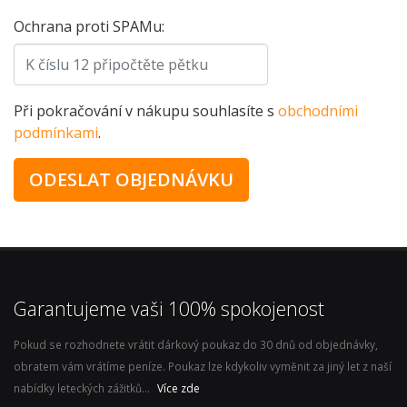
Ochrana proti SPAMu:
Při pokračování v nákupu souhlasíte s
obchodními
podmínkami
.
Garantujeme vaši 100% spokojenost
Pokud se rozhodnete vrátit dárkový poukaz do 30 dnů od objednávky,
obratem vám vrátíme peníze. Poukaz lze kdykoliv vyměnit za jiný let z naší
nabídky leteckých zážitků...
Více zde