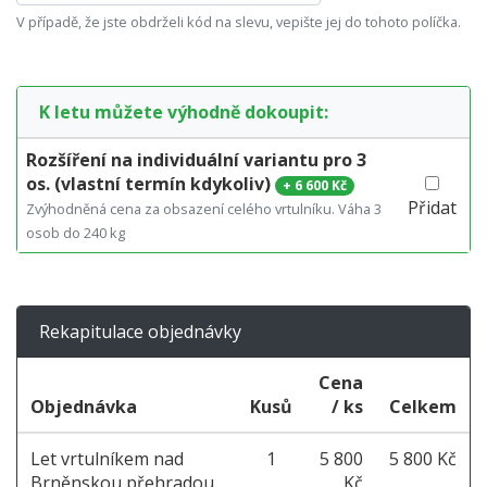
V případě, že jste obdrželi kód na slevu, vepište jej do tohoto políčka.
K letu můžete výhodně dokoupit:
Rozšíření na individuální variantu pro 3
os. (vlastní termín kdykoliv)
+
6 600 Kč
Přidat
Zvýhodněná cena za obsazení celého vrtulníku. Váha 3
osob do 240 kg
Rekapitulace objednávky
Cena
Objednávka
Kusů
/ ks
Celkem
Let vrtulníkem nad
1
5 800
5 800 Kč
Brněnskou přehradou
Kč