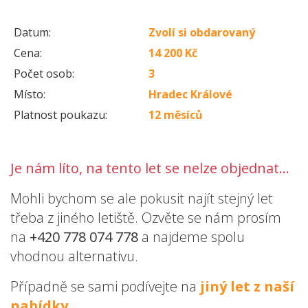
Datum:
Zvolí si obdarovaný
Cena:
14 200 Kč
Počet osob:
3
Místo:
Hradec Králové
Platnost poukazu:
12 měsíců
Je nám líto, na tento let se nelze objednat...
Mohli bychom se ale pokusit najít stejný let
třeba z jiného letiště. Ozvěte se nám prosím
na
+420 778 074 778
a najdeme spolu
vhodnou alternativu.
Případně se sami podívejte na
jiný let z naší
nabídky
.