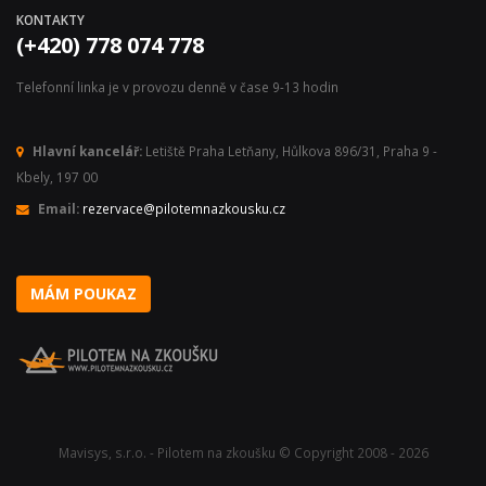
KONTAKTY
(+420) 778 074 778
Telefonní linka je v provozu denně v čase 9-13 hodin
Hlavní kancelář:
Letiště Praha Letňany, Hůlkova 896/31, Praha 9 -
Kbely, 197 00
Email:
rezervace@pilotemnazkousku.cz
MÁM POUKAZ
Mavisys, s.r.o. - Pilotem na zkoušku © Copyright 2008 - 2026