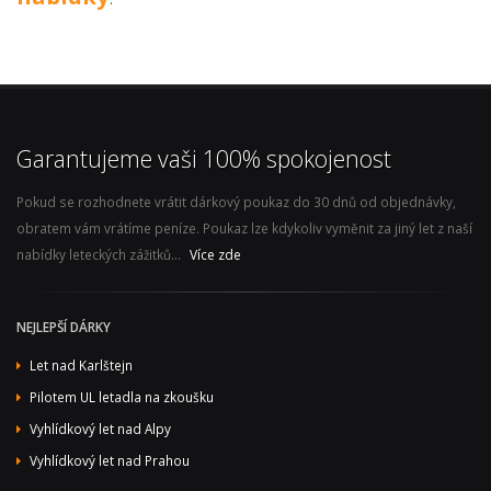
Garantujeme vaši 100% spokojenost
Pokud se rozhodnete vrátit dárkový poukaz do 30 dnů od objednávky,
obratem vám vrátíme peníze. Poukaz lze kdykoliv vyměnit za jiný let z naší
nabídky leteckých zážitků...
Více zde
NEJLEPŠÍ DÁRKY
Let nad Karlštejn
Pilotem UL letadla na zkoušku
Vyhlídkový let nad Alpy
Vyhlídkový let nad Prahou