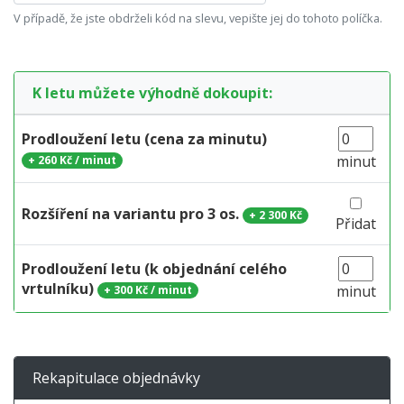
V případě, že jste obdrželi kód na slevu, vepište jej do tohoto políčka.
K letu můžete výhodně dokoupit:
Prodloužení letu (cena za minutu)
minut
+
260 Kč / minut
Rozšíření na variantu pro 3 os.
+
2 300 Kč
Přidat
Prodloužení letu (k objednání celého
vrtulníku)
minut
+
300 Kč / minut
Rekapitulace objednávky