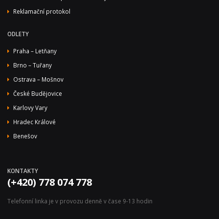
Reklamační protokol
ODLETY
Praha – Letňany
Brno – Tuřany
Ostrava – Mošnov
České Budějovice
Karlovy Vary
Hradec Králové
Benešov
KONTAKTY
(+420) 778 074 778
Telefonní linka je v provozu denně v čase 9-13 hodin