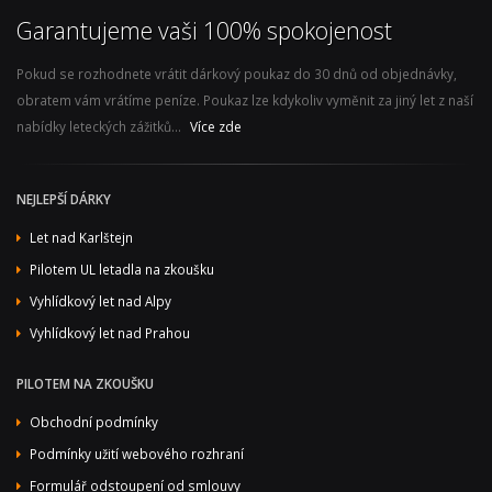
Garantujeme vaši 100% spokojenost
Pokud se rozhodnete vrátit dárkový poukaz do 30 dnů od objednávky,
obratem vám vrátíme peníze. Poukaz lze kdykoliv vyměnit za jiný let z naší
nabídky leteckých zážitků...
Více zde
NEJLEPŠÍ DÁRKY
Let nad Karlštejn
Pilotem UL letadla na zkoušku
Vyhlídkový let nad Alpy
Vyhlídkový let nad Prahou
PILOTEM NA ZKOUŠKU
Obchodní podmínky
Podmínky užití webového rozhraní
Formulář odstoupení od smlouvy