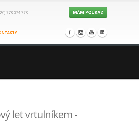
MÁM POUKAZ
20) 778 074 778
ONTAKTY
vý let vrtulníkem -