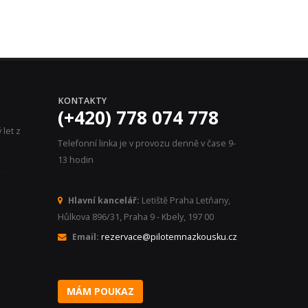
KONTAKTY
(+420) 778 074 778
let z
Telefonní linka je v provozu denně v čase 9-
13 hodin
Hlavní kancelář:
Letiště Praha Letňany,
Hůlkova 896/31, Praha 9 - Kbely, 197 00
Email:
rezervace@pilotemnazkousku.cz
MÁM POUKAZ