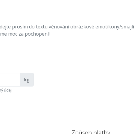
ejte prosím do textu věnování obrázkové emotikony/smajlíky,
me moc za pochopení!
kg
ý údaj
Způsob platby: