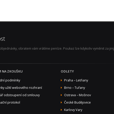
st
jednávky, obratem vám vrátíme peníze. Poukaz lze kdykoliv vyměnit za jiný 
M NA ZKOUŠKU
ODLETY
dní podmínky
Praha – Letňany
ky užití webového rozhraní
Brno – Tuřany
ář odstoupení od smlouvy
Ostrava – Mošnov
ační protokol
České Budějovice
Karlovy Vary