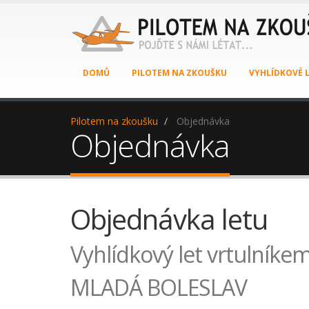
DOMŮ
PILOTEM NA ZKOUŠKU
VYHLÍDKOVÉ 
Pilotem na zkoušku
Objednávka
Objednávka
Objednávka letu
Vyhlídkový let vrtulníkem
MLADÁ BOLESLAV