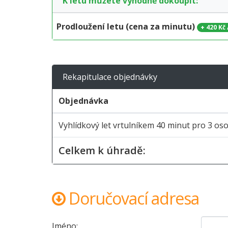
K letu můžete výhodně dokoupit:
Prodloužení letu (cena za minutu)
+
420 Kč
Rekapitulace objednávky
Objednávka
Vyhlídkový let vrtulníkem 40 minut pro 3 os
Celkem k úhradě:
Doručovací adresa
Jméno: