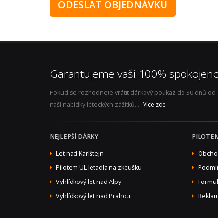
Garantujeme vaši 100% spokojeno
Pokud se rozhodnete vrátit dárkový poukaz do 30 dnů od ob
naší nabídky leteckých zážitků...
Více zde
NEJLEPŠÍ DÁRKY
PILOTE
Let nad Karlštejn
Obcho
Pilotem UL letadla na zkoušku
Podmín
Vyhlídkový let nad Alpy
Formul
Vyhlídkový let nad Prahou
Reklam