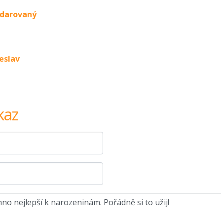
obdarovaný
eslav
kaz