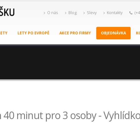
O nás
Blog
Slevy
Kontakty
(+4
LETY
LETY PO EVROPĚ
AKCE PRO FIRMY
OBJEDNÁVKA
K
 40 minut pro 3 osoby - Vyhlídko