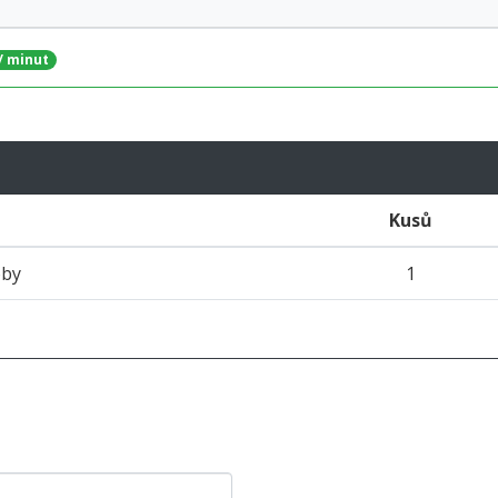
 / minut
Kusů
oby
1