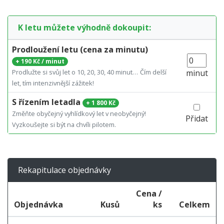
K letu můžete výhodně dokoupit:
Prodloužení letu (cena za minutu)
+
190 Kč / minut
Prodlužte si svůj let o 10, 20, 30, 40 minut…
Čím delší
minut
let, tím intenzivnější zážitek!
S řízením letadla
+
1 800 Kč
Změňte obyčejný vyhlídkový let v neobyčejný!
Přidat
Vyzkoušejte si být na chvíli pilotem.
Rekapitulace objednávky
Cena /
Objednávka
Kusů
ks
Celkem