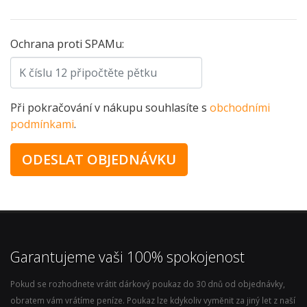
Ochrana proti SPAMu:
Při pokračování v nákupu souhlasíte s
obchodními
podmínkami
.
Garantujeme vaši 100% spokojenost
Pokud se rozhodnete vrátit dárkový poukaz do 30 dnů od objednávky,
obratem vám vrátíme peníze. Poukaz lze kdykoliv vyměnit za jiný let z naší