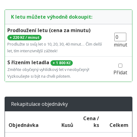
K letu můžete výhodně dokoupit:
Prodloužení letu (cena za minutu)
+
220 Kč / minut
Prodlužte si svůj let o 10, 20, 30, 40 minut…
Čím delší
minut
let, tím intenzivnější zážitek!
S řízením letadla
+
1 800 Kč
Změňte obyčejný vyhlídkový let v neobyčejný!
Přidat
Vyzkoušejte si být na chvíli pilotem.
Rekapitulace objednávky
Cena /
Objednávka
Kusů
ks
Celkem