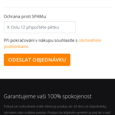
Ochrana proti SPAMu:
Při pokračování v nákupu souhlasíte s
obchodními
podmínkami
.
Garantujeme vaši 100% spokojenost
Pokud se rozhodnete vrátit dárkový poukaz do 30 dnů od objednávky,
obratem vám vrátíme peníze. Poukaz lze kdykoliv vyměnit za jiný let z naší