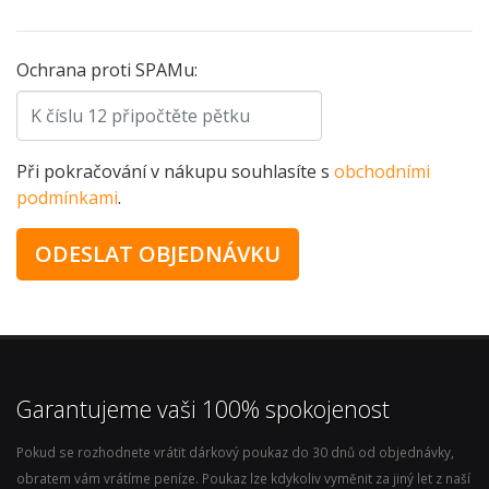
Ochrana proti SPAMu:
Při pokračování v nákupu souhlasíte s
obchodními
podmínkami
.
Garantujeme vaši 100% spokojenost
Pokud se rozhodnete vrátit dárkový poukaz do 30 dnů od objednávky,
obratem vám vrátíme peníze. Poukaz lze kdykoliv vyměnit za jiný let z naší