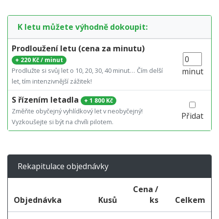
K letu můžete výhodně dokoupit:
Prodloužení letu (cena za minutu)
+
220 Kč / minut
Prodlužte si svůj let o 10, 20, 30, 40 minut…
Čím delší
minut
let, tím intenzivnější zážitek!
S řízením letadla
+
1 800 Kč
Změňte obyčejný vyhlídkový let v neobyčejný!
Přidat
Vyzkoušejte si být na chvíli pilotem.
Rekapitulace objednávky
Cena /
Objednávka
Kusů
ks
Celkem