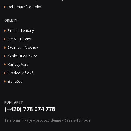
Reklamační protokol
ODLETY
Praha – Letňany
Brno – Tuřany
Ostrava – Mošnov
České Budějovice
Karlovy Vary
Hradec Králové
Benešov
KONTAKTY
(+420) 778 074 778
Telefonní linka je v provozu denně v čase 9-13 hodin