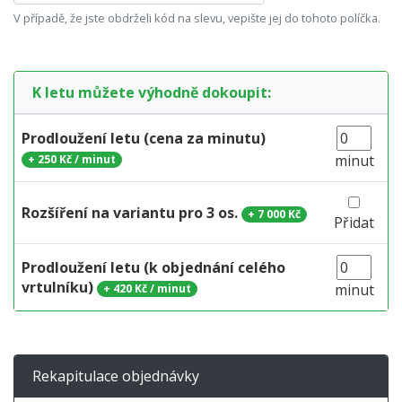
V případě, že jste obdrželi kód na slevu, vepište jej do tohoto políčka.
K letu můžete výhodně dokoupit:
Prodloužení letu (cena za minutu)
minut
+
250 Kč / minut
Rozšíření na variantu pro 3 os.
+
7 000 Kč
Přidat
Prodloužení letu (k objednání celého
vrtulníku)
minut
+
420 Kč / minut
Rekapitulace objednávky