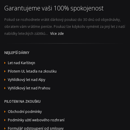
Garantujeme vaši 100% spokojenost
Pokud se rozhodnete vrátit dárkový poukaz do 30 dnů od objednávky,
obratem vám vrátíme peníze. Poukaz lze kdykoliv vyměnit za jiný let z naší
nabídky leteckých zážitků...
Více zde
NEJLEPŠÍ DÁRKY
Let nad Karlštejn
Pilotem UL letadla na zkoušku
Vyhlídkový let nad Alpy
Vyhlídkový let nad Prahou
PILOTEM NA ZKOUŠKU
Obchodní podmínky
Podmínky užití webového rozhraní
Formulář odstoupení od smlouvy