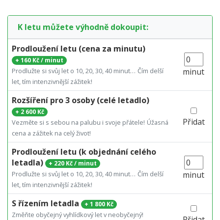
K letu můžete výhodně dokoupit:
Prodloužení letu (cena za minutu)
+
160 Kč / minut
Prodlužte si svůj let o 10, 20, 30, 40 minut…
Čím delší
minut
let, tím intenzivnější zážitek!
Rozšíření pro 3 osoby (celé letadlo)
+
2 600 Kč
Přidat
Vezměte si s sebou na palubu i svoje přátele!
Úžasná
cena a zážitek na celý život!
Prodloužení letu (k objednání celého
letadla)
+
220 Kč / minut
Prodlužte si svůj let o 10, 20, 30, 40 minut…
Čím delší
minut
let, tím intenzivnější zážitek!
S řízením letadla
+
1 800 Kč
Změňte obyčejný vyhlídkový let v neobyčejný!
Přidat