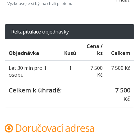
Vyzkoušejte si být na chvíli pilotem.
Rekapitulace objednávky
Cena /
Objednávka
Kusů
ks
Celkem
Let 30 min pro 1
1
7 500
7 500 Kč
osobu
Kč
Celkem k úhradě:
7 500
Kč
Doručovací adresa