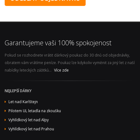
Garantujeme vaši 100% spokojenost
Pokud se rozhodnete vrátit dárkový poukaz do 30 dnů od objednávky,
obratem vám vrátíme peníze. Poukaz lze kdykoliv vyměnit za jiný let z naší
nabídky leteckých zážitků...
Více zde
NEJLEPŠÍ DÁRKY
Let nad Karlštejn
Pilotem UL letadla na zkoušku
Vyhlídkový let nad Alpy
Vyhlídkový let nad Prahou