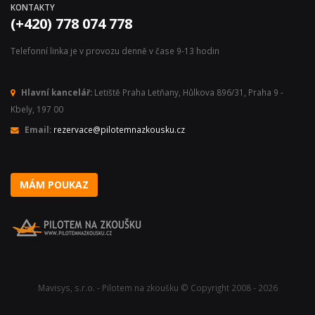
KONTAKTY
(+420) 778 074 778
Telefonní linka je v provozu denně v čase 9-13 hodin
Hlavní kancelář:
Letiště Praha Letňany, Hůlkova 896/31, Praha 9 -
Kbely, 197 00
Email:
rezervace@pilotemnazkousku.cz
MÁM POUKAZ
Mavisys, s.r.o. - Pilotem na zkoušku © Copyright 2008 - 2026