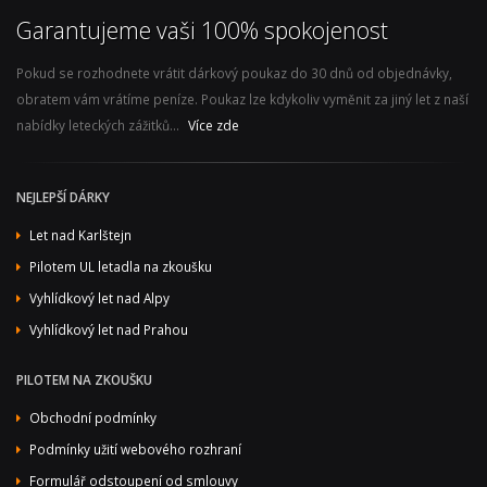
Garantujeme vaši 100% spokojenost
Pokud se rozhodnete vrátit dárkový poukaz do 30 dnů od objednávky,
obratem vám vrátíme peníze. Poukaz lze kdykoliv vyměnit za jiný let z naší
nabídky leteckých zážitků...
Více zde
NEJLEPŠÍ DÁRKY
Let nad Karlštejn
Pilotem UL letadla na zkoušku
Vyhlídkový let nad Alpy
Vyhlídkový let nad Prahou
PILOTEM NA ZKOUŠKU
Obchodní podmínky
Podmínky užití webového rozhraní
Formulář odstoupení od smlouvy