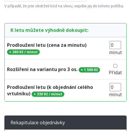
V případě, že jste obdrželi kód na slevu, vepište jej do tohoto políčka.
K letu můžete výhodně dokoupit:
Prodloužení letu (cena za minutu)
minut
+
260 Kč / minut
Rozšíření na variantu pro 3 os.
+
1 500 Kč
Přidat
Prodloužení letu (k objednání celého
vrtulníku)
minut
+
330 Kč / minut
Rekapitulace objednávky