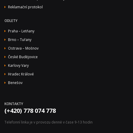
Reklamační protokol
ODLETY
Praha – Letňany
Brno – Tuřany
Ostrava – Mošnov
České Budějovice
Karlovy Vary
Hradec Králové
Benešov
KONTAKTY
(+420) 778 074 778
Telefonní linka je v provozu denně v čase 9-13 hodin