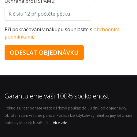
Ochrana proti SPAMu:
Při pokračování v nákupu souhlasíte s
obchodními
podmínkami
.
Garantujeme vaši 100% spokojenost
Pokud se rozhodnete vrátit dárkový poukaz do 30 dnů od objednávky,
obratem vám vrátíme peníze. Poukaz lze kdykoliv vyměnit za jiný let z naší
nabídky leteckých zážitků...
Více zde