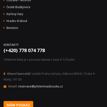
Ostrava – Mošnov
České Budějovice
Karlovy Vary
Hradec Králové
Benešov
KONTAKTY
(+420) 778 074 778
Telefonní linka je v provozu denně v čase 9-13 hodin
Hlavní kancelář:
Letiště Praha Letňany, Hůlkova 896/31, Praha 9 -
Kbely, 197 00
Email:
rezervace@pilotemnazkousku.cz
MÁM POUKAZ