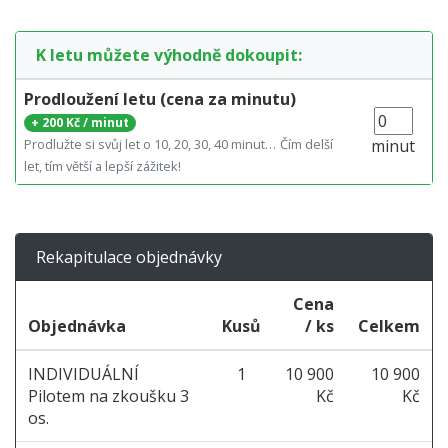
K letu můžete výhodně dokoupit:
Prodloužení letu (cena za minutu)
+
200 Kč / minut
Prodlužte si svůj let o 10, 20, 30, 40 minut…
Čím delší
minut
let, tím větší a lepší zážitek!
Rekapitulace objednávky
Cena
Objednávka
Kusů
/ ks
Celkem
INDIVIDUÁLNÍ
1
10 900
10 900
Pilotem na zkoušku 3
Kč
Kč
os.