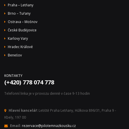
Praha – Letňany
Brno – Tuřany
Ostrava – Mošnov
České Budějovice
Karlovy Vary
Hradec Králové
Benešov
KONTAKTY
(+420) 778 074 778
Telefonní linka je v provozu denně v čase 9-13 hodin
Hlavní kancelář:
Letiště Praha Letňany, Hůlkova 896/31, Praha 9 -
Kbely, 197 00
Email:
rezervace@pilotemnazkousku.cz