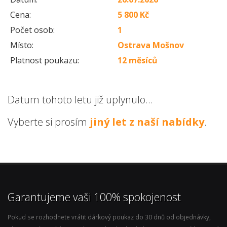
Cena:
5 800 Kč
Počet osob:
1
Místo:
Ostrava Mošnov
Platnost poukazu:
12 měsíců
Datum tohoto letu již uplynulo...
Vyberte si prosím
jiný let z naší nabídky
.
Garantujeme vaši 100% spokojenost
Pokud se rozhodnete vrátit dárkový poukaz do 30 dnů od objednávky,