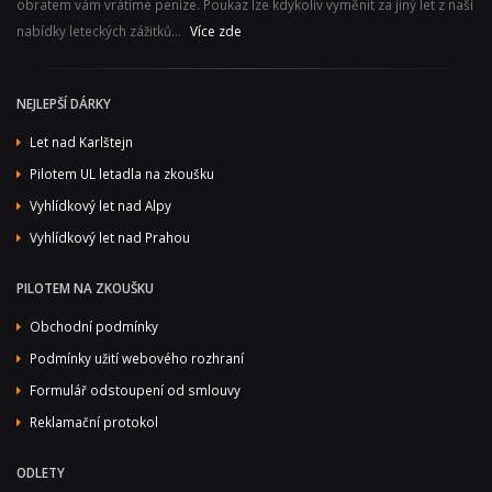
obratem vám vrátíme peníze. Poukaz lze kdykoliv vyměnit za jiný let z naší
nabídky leteckých zážitků...
Více zde
NEJLEPŠÍ DÁRKY
Let nad Karlštejn
Pilotem UL letadla na zkoušku
Vyhlídkový let nad Alpy
Vyhlídkový let nad Prahou
PILOTEM NA ZKOUŠKU
Obchodní podmínky
Podmínky užití webového rozhraní
Formulář odstoupení od smlouvy
Reklamační protokol
ODLETY