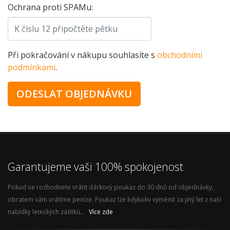
Ochrana proti SPAMu:
Při pokračování v nákupu souhlasíte s
obchodními
podmínkami
.
Garantujeme vaši 100% spokojenost
Pokud se rozhodnete vrátit dárkový poukaz do 30 dnů od objednávky,
obratem vám vrátíme peníze. Poukaz lze kdykoliv vyměnit za jiný let z naší
nabídky leteckých zážitků...
Více zde