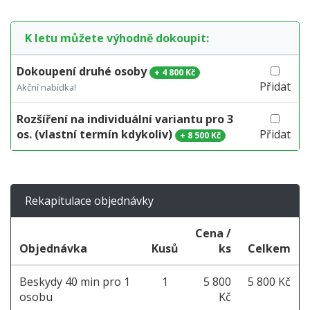
K letu můžete výhodně dokoupit:
Dokoupení druhé osoby
+
4 800 Kč
Přidat
Akční nabídka!
Rozšíření na individuální variantu pro 3
os. (vlastní termín kdykoliv)
Přidat
+
8 500 Kč
Rekapitulace objednávky
Cena /
Objednávka
Kusů
ks
Celkem
Beskydy 40 min pro 1
1
5 800
5 800 Kč
osobu
Kč