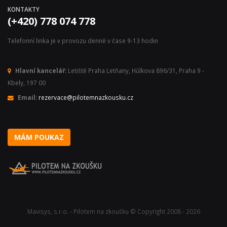
KONTAKTY
(+420) 778 074 778
Telefonní linka je v provozu denně v čase 9-13 hodin
Hlavní kancelář:
Letiště Praha Letňany, Hůlkova 896/31, Praha 9 -
Kbely, 197 00
Email:
rezervace@pilotemnazkousku.cz
MÁM POUKAZ
Mavisys, s.r.o. - Pilotem na zkoušku © Copyright 2008 - 2026