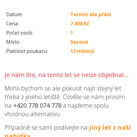
Datum:
Termín dle přání
Cena:
7 400 Kč
Počet osob:
1
Místo:
Sazená
Platnost poukazu:
12 měsíců
Je nám líto, na tento let se nelze objednat...
Mohli bychom se ale pokusit najít stejný let
třeba z jiného letiště. Ozvěte se nám prosím
na
+420 778 074 778
a najdeme spolu
vhodnou alternativu.
Případně se sami podívejte na
jiný let z naší
nabídky
.