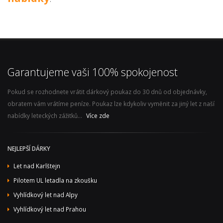
Garantujeme vaši 100% spokojenost
Pokud se rozhodnete vrátit dárkový poukaz do 30 dnů od objednávky,
obratem vám vrátíme peníze. Poukaz lze kdykoliv vyměnit za jiný let z naší
nabídky leteckých zážitků...
Více zde
NEJLEPŠÍ DÁRKY
Let nad Karlštejn
Pilotem UL letadla na zkoušku
Vyhlídkový let nad Alpy
Vyhlídkový let nad Prahou