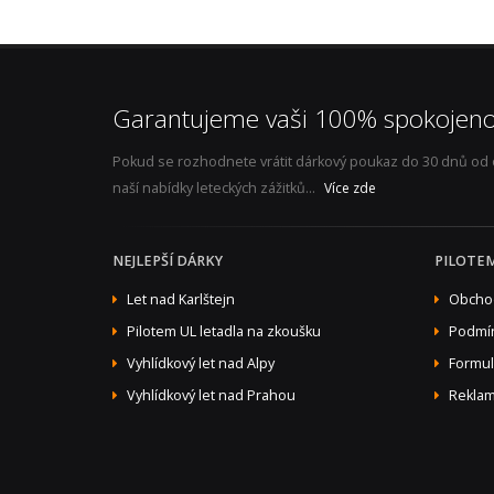
Garantujeme vaši 100% spokojeno
Pokud se rozhodnete vrátit dárkový poukaz do 30 dnů od ob
naší nabídky leteckých zážitků...
Více zde
NEJLEPŠÍ DÁRKY
PILOTE
Let nad Karlštejn
Obcho
Pilotem UL letadla na zkoušku
Podmín
Vyhlídkový let nad Alpy
Formul
Vyhlídkový let nad Prahou
Reklam