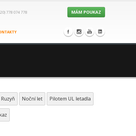
MÁM POUKAZ
20) 778 074 778
ONTAKTY
a Ruzyň
Noční let
Pilotem UL letadla
kaz