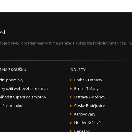
st
jednávky, obratem vám vrátíme peníze. Poukaz lze kdykoliv vyměnit za jiný 
M NA ZKOUŠKU
ODLETY
dní podmínky
Praha – Letňany
ky užití webového rozhraní
Brno – Tuřany
ář odstoupení od smlouvy
Ostrava – Mošnov
ační protokol
České Budějovice
Karlovy Vary
Hradec Králové
Benešov