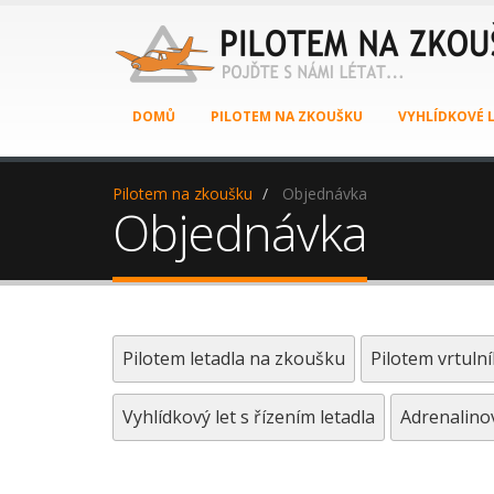
DOMŮ
PILOTEM NA ZKOUŠKU
VYHLÍDKOVÉ 
Pilotem na zkoušku
Objednávka
Objednávka
Pilotem letadla na zkoušku
Pilotem vrtuln
Vyhlídkový let s řízením letadla
Adrenalinov