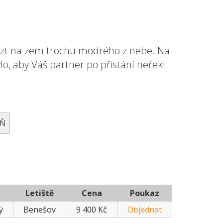
ézt na zem trochu modrého z nebe. Na
, aby Váš partner po přistání neřekl
EŇ
Letiště
Cena
Poukaz
ý
Benešov
9 400 Kč
Objednat