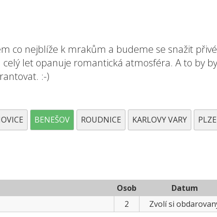
em co nejblíže k mrakům a budeme se snažit přiv
ý let opanuje romantická atmosféra. A to by bylo
antovat. :-)
JOVICE
BENEŠOV
ROUDNICE
KARLOVY VARY
PLZ
Osob
Datum
2
Zvolí si obdarovan