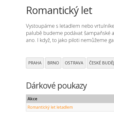
Romantický let
Vystoupáme s letadlem nebo vrtulník
palubě budeme podávat šampaňské a cel
ano. I když, to jako piloti nemůžeme gar
PRAHA
BRNO
OSTRAVA
ČESKÉ BUDĚ
Dárkové poukazy
Akce
Romantický let letadlem