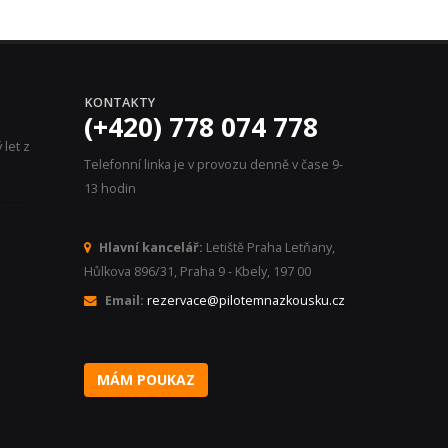
KONTAKTY
(+420) 778 074 778
let z
Telefonní linka je v provozu denně v čase 9-
13 hodin
Hlavní kancelář:
Letiště Praha Letňany,
Hůlkova 896/31, Praha 9 - Kbely, 197 00
Email:
rezervace@pilotemnazkousku.cz
MÁM POUKAZ