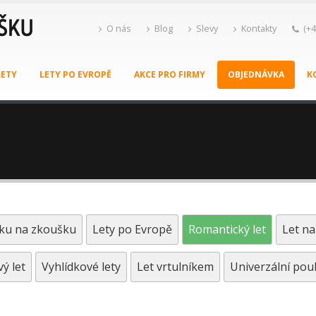
O nás
Blog
Slevy
Kontakty
(+4
LETY
LETY PO EVROPĚ
AKCE PRO FIRMY
OBJEDNÁVKA
K
íku na zkoušku
Lety po Evropě
Romantický let
Let n
ý let
Vyhlídkové lety
Let vrtulníkem
Univerzální pou