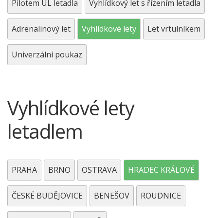
Pilotem UL letadla
Vyhlídkový let s řízením letadla
Adrenalinový let
Vyhlídkové lety
Let vrtulníkem
Univerzální poukaz
Vyhlídkové lety
letadlem
PRAHA
BRNO
OSTRAVA
HRADEC KRÁLOVÉ
ČESKÉ BUDĚJOVICE
BENEŠOV
ROUDNICE