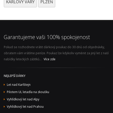
KARLOVY VARY
PLZEŇ
Garantujeme vaši 100% spokojenost
Pokud se rozhodnete vrátit dárkový poukaz do 30 dnů od objednávky,
obratem vám vrátíme peníze. Poukaz lze kdykoliv vyměnit za jiný let z naší
nabídky leteckých zážitků...
Více zde
NEJLEPŠÍ DÁRKY
Let nad Karlštejn
Pilotem UL letadla na zkoušku
Vyhlídkový let nad Alpy
Vyhlídkový let nad Prahou