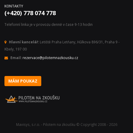
KONTAKTY
(+420) 778 074 778
Telefonní linka je v provozu denně v čase 9-13 hodin
Hlavní kancelář:
Letiště Praha Letňany, Hůlkova 896/31, Praha 9 -
Kbely, 197 00
Email:
rezervace@pilotemnazkousku.cz
MÁM POUKAZ
Mavisys, s.r.o. - Pilotem na zkoušku © Copyright 2008 - 2026