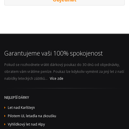
Garantujeme vaši 100% spokojenost
Pokud se rozhodnete vrátit dárkový poukaz do 30 dnů od objednávky,
obratem vám vrátíme peníze. Poukaz lze kdykoliv vyměnit za jiný let z naší
nabídky leteckých zážitků...
Více zde
NEJLEPŠÍ DÁRKY
Let nad Karlštejn
Pilotem UL letadla na zkoušku
Vyhlídkový let nad Alpy