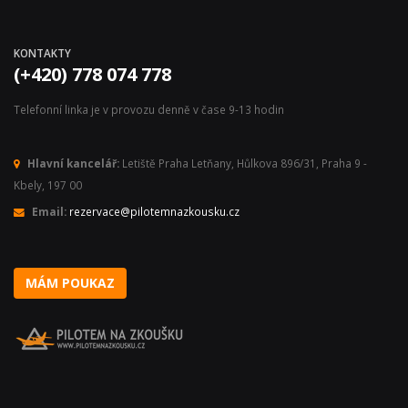
KONTAKTY
(+420) 778 074 778
Telefonní linka je v provozu denně v čase 9-13 hodin
Hlavní kancelář:
Letiště Praha Letňany, Hůlkova 896/31, Praha 9 -
Kbely, 197 00
Email:
rezervace@pilotemnazkousku.cz
MÁM POUKAZ