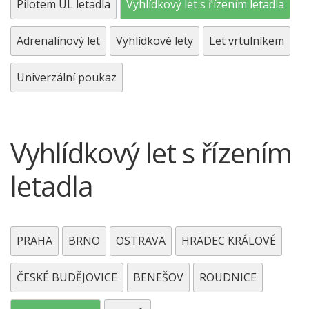
Pilotem UL letadla
Vyhlídkový let s řízením letadla
Adrenalinový let
Vyhlídkové lety
Let vrtulníkem
Univerzální poukaz
Vyhlídkový let s řízením
letadla
PRAHA
BRNO
OSTRAVA
HRADEC KRÁLOVÉ
ČESKÉ BUDĚJOVICE
BENEŠOV
ROUDNICE